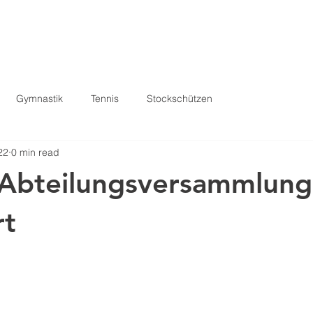
START
SHOP
AKTUELL
Gymnastik
Tennis
Stockschützen
22
0 min read
-Abteilungsversammlung
rt