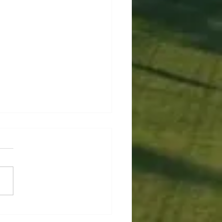
e & Show Night: Alle
s zur Show 2025!