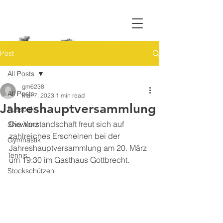
Post
All Posts
gm6238
All Posts
Mar 7, 2023
1 min read
Jahreshauptversammlung
Fussball
Die Vorstandschaft freut sich auf 
Showtanz
zahlreiches Erscheinen bei der 
Gymnastik
Jahreshauptversammlung am 20. März 
Tennis
um 19:30 im Gasthaus Gottbrecht.
Stockschützen