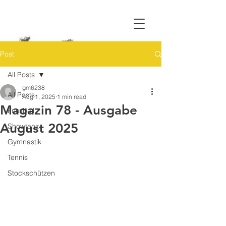
Post
All Posts
gm6238
All Posts
Aug 1, 2025
1 min read
Magazin 78 - Ausgabe
Fussball
August 2025
Showtanz
Gymnastik
Tennis
Stockschützen