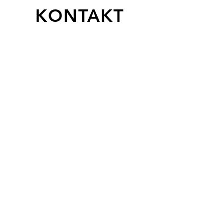
KONTAKT
Fragen
Für Fragen senden Sie
uns eine Email oder füllen
Sie das Kontaktformular